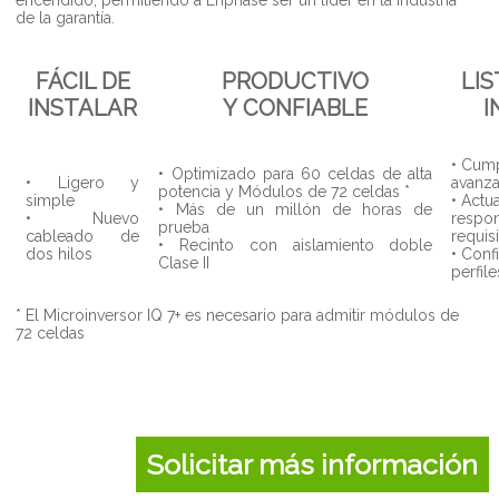
de la garantía.
FÁCIL DE
PRODUCTIVO
LI
INSTALAR
Y
CONFIABLE
I
• Cum
• Optimizado para 60 celdas de alta
• Ligero y
avanza
potencia y Módulos de 72 celdas *
simple
• Actu
• Más de un millón de horas de
• Nuevo
respon
prueba
cableado de
requis
• Recinto con aislamiento doble
dos hilos
• Conf
Clase II
perfile
* El Microinversor IQ 7+ es necesario para admitir módulos de
72 celdas
Solicitar más información