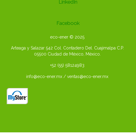
LinkedIn
Facebook
eco-ener © 2025
Arteaga y Salazar 542 Col. Contadero Del. Cuajimalpa C.P.
05500
Ciudad de México, México.
+52 (55) 58124983
info@eco-ener.mx / ventas@eco-ener.mx