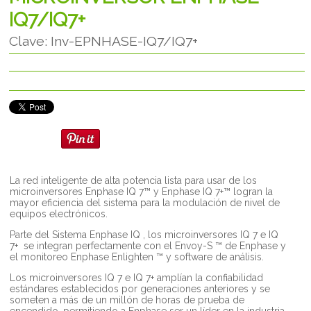
IQ7/IQ7+
Clave: Inv-EPNHASE-IQ7/IQ7+
La red inteligente de alta potencia lista para usar de los
microinversores Enphase IQ 7™ y Enphase IQ 7+™ logran la
mayor eficiencia del sistema para la modulación de nivel de
equipos electrónicos.
Parte del Sistema Enphase IQ , los microinversores IQ 7 e IQ
7+ se integran perfectamente con el Envoy-S ™ de Enphase y
el monitoreo Enphase Enlighten ™ y software de análisis.
Los microinversores IQ 7 e IQ 7+ amplían la confiabilidad
estándares establecidos por generaciones anteriores y se
someten a más de un millón de horas de prueba de
encendido, permitiendo a Enphase ser un líder en la industria